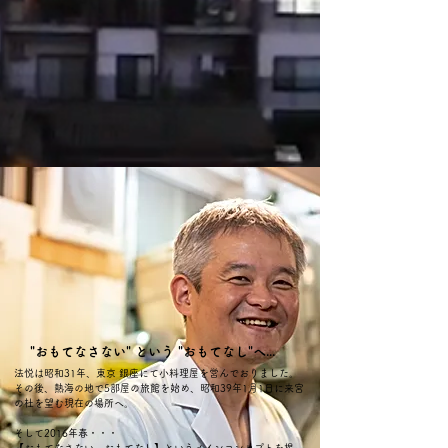
​"おもてなさない" という "おもてなし"へ...
​法悦は昭和31年、東京 銀座にて小料理屋を営んでおりました。
その後、熱海の地で5部屋の旅館を始め、昭和39年1月1日に来宮
の杜を望む現在の場所へ。
そして2016年春・・・